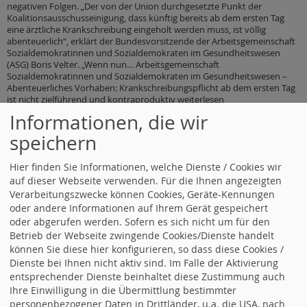
negativen Folgen. „Der von der Union durchgesetzte Punkt der
Koalitionsausschusseinigung, dass künftig bereits ab dem ersten Tag
eine ärztliche Krankschreibung eingeholt werden muss, ist völlig
abenteuerlich“, erklärt der Bundesvorsitzende der Arbeitsgemeinschaft
Sozialdemokratinnen und Sozialdemokraten im Gesundheitswesen
(ASG) Boris Velter. „Wenn nun… Arbeitsgemeinschaft
Sozialdemokratinnen und Sozialdemokraten im Gesundheitswesen –
Abenteuerliches Vorhaben: Krankschreibungspflicht ab dem ersten Tag
ist nicht zielführend und kontraproduktiv weiterlesen
Informationen, die wir
23.06.2026 19:06
Dagmar Schmidt zu den Empfehlungen der
Rentenkommission
speichern
Reform muss zu spürbaren Verbesserungen gegenüber dem Status quo
führen Der Abschlussbericht der Rentenkommission ist eine gute
Grundlage für eine umfassende Reform, die wir jetzt gründlich beraten
Hier finden Sie Informationen, welche Dienste / Cookies wir
und dann auf den Weg bringen wollen. „Die Kommission hatte die
auf dieser Webseite verwenden. Für die Ihnen angezeigten
Aufgabe, Vorschläge zu entwickeln, wie insbesondere Menschen mit
Verarbeitungszwecke können Cookies, Geräte-Kennungen
kleinen und mittleren Einkommen ihren Lebensstandard im Alter
oder andere Informationen auf Ihrem Gerät gespeichert
sichern… Dagmar Schmidt zu den Empfehlungen der
oder abgerufen werden. Sofern es sich nicht um für den
Rentenkommission weiterlesen
Betrieb der Webseite zwingende Cookies/Dienste handelt
20.06.2026 12:14
Gabriela Heinrich zum Weltflüchtlingstag
können Sie diese hier konfigurieren, so dass diese Cookies /
117 Millionen Menschen auf der Flucht Gabriela Heinrich,
Dienste bei Ihnen nicht aktiv sind. Im Falle der Aktivierung
menschenrechtspolitische Sprecherin: Am 20. Juni, dem
entsprechender Dienste beinhaltet diese Zustimmung auch
Weltflüchtlingstag der Vereinten Nationen, wird daran erinnert, dass
Ihre Einwilligung in die Übermittlung bestimmter
Millionen Menschen gezwungenermaßen ihre Heimat verlassen
mussten. Hinter den Zahlen stehen persönliche Geschichten und
personenbezogener Daten in Drittländer, u.a. die USA, nach